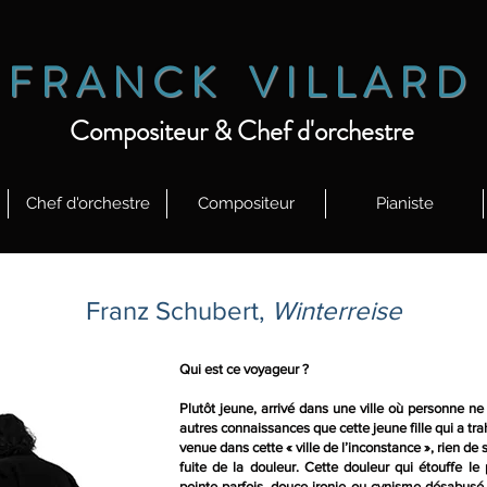
F R
A N C K V I L L A R D
Compositeur & Chef d'orchestre
Chef d'orchestre
Compositeur
Pianiste
Franz Schubert,
Winterreise
Qui est ce voyageur ?
Plutôt jeune, arrivé dans une ville où personne ne 
autres connaissances que cette jeune fille qui a tra
venue dans cette « ville de l’inconstance », rien 
fuite de la douleur. Cette douleur qui étouffe le
pointe parfois, douce ironie ou cynisme désabus