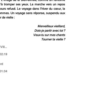
u’à tromper ses yeux. La marche vers un repos
jours refusé. Le voyage dans l’hiver du cœur, la
 hommes. Un voyage sans réponse, suspendu aux
de vielle :
Merveilleux vieillard,
Dois-je partir avec toi ?
Veux-tu sur mes chants
Tourner ta vielle
?
lard
 02:19
ard
 01:34