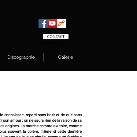
CONTACT
Discographie
Galerie
le connaissait, reparti sans bruit et de nuit sans
hi son amour : on ne saura rien de la raison de sa
de ses origines. La marche comme exutoire, comme
 plus souvent la colère, même si cette dernière
é. L’image de la bien-aimée, comme un fantôme