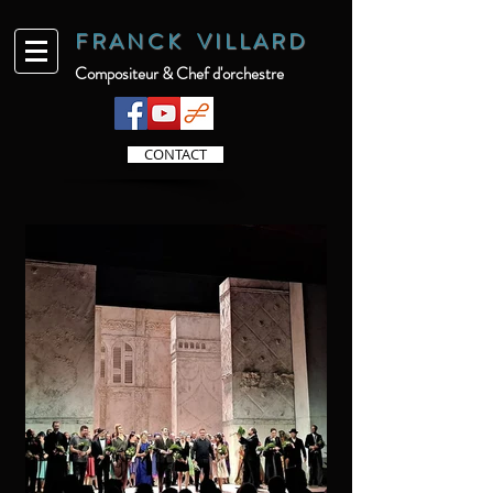
F R
A N C K V I L L A R D
Compositeur & Chef d'orchestre
CONTACT