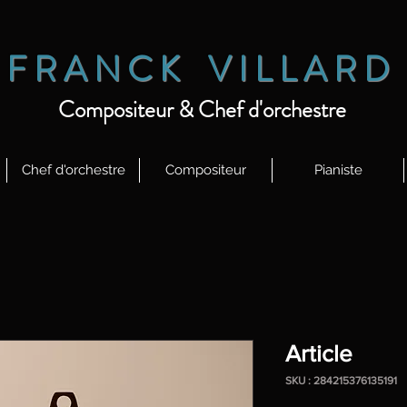
F R
A N C K V I L L A R D
Compositeur & Chef d'orchestre
Chef d'orchestre
Compositeur
Pianiste
Article
SKU : 284215376135191