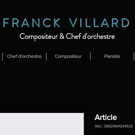
F R
A N C K V I L L A R D
Compositeur & Chef d'orchestre
Chef d'orchestre
Compositeur
Pianiste
Article
SKU : 36523641234523