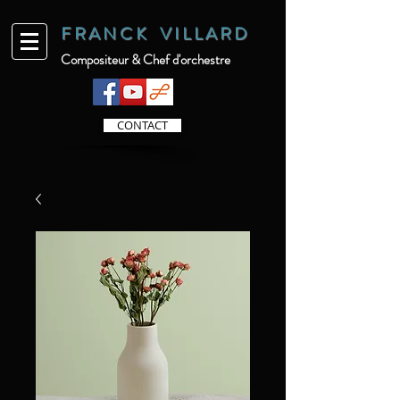
F R
A N C K V I L L A R D
Compositeur & Chef d'orchestre
CONTACT